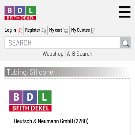
Log In
Register
My cart
My Quotes
Webshop
A-B Search
Tubing, Silicone
Deutsch & Neumann GmbH (2280)