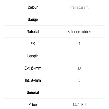
r
Colour
transparent
Gauge
Materia
Silicone rubber
l
PK
1
Length
Ext.
10
Ø~mm
Int.
5
Ø~mm
General
Price
13.79 EU